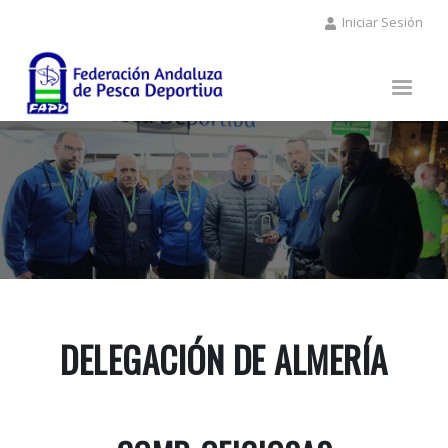
Pasar
Iniciar Sesión
al
contenido
principal
DELEGACIÓN DE ALMERÍA