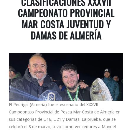
CLASIFICACIONES XXXVII
CAMPEONATO PROVINCIAL
MAR COSTA JUVENTUD Y
DAMAS DE ALMERÍA
El Pedrigal (Almería) fue el escenario del XXXVII
Campeonato Provincial de Pesca Mar Costa de Almería en
sus categorías de U16, U21 y Damas. La prueba, que se
celebró el 8 de marzo, tuvo como vencedores a Manuel